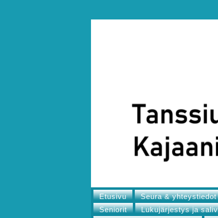
Etusivu
Seura & yhteystiedot
Seniorit
Lukujärjestys ja sali