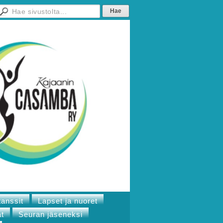
tanssit
Lapset ja nuoret
at
Seuran jäseneksi