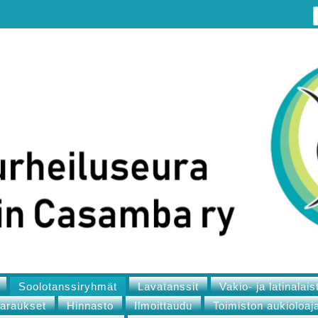
Soolotanssiryhmät
Lavatanssit
Vakio- ja latinalais
varaukset
Hinnasto
Ilmoittaudu
Toimiston aukioloaj