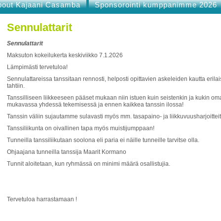
bout Kajaani Casamba
Sponsorointi kumppanimme 2026
Sennulattarit
Sennulattarit
Maksuton kokeilukerta keskiviikko 7.1.2026
Lämpimästi tervetuloa!
Sennulattareissa tanssitaan rennosti, helposti opittavien askeleiden kautta erilais
tahtiin.
Tanssilliseen liikkeeseen pääset mukaan niin istuen kuin seistenkin ja kukin 
mukavassa yhdessä tekemisessä ja ennen kaikkea tanssin ilossa!
Tanssin väliin sujautamme sulavasti myös mm. tasapaino- ja liikkuvuusharjoitteit
Tanssiliikunta on oivallinen tapa myös muistijumppaan!
Tunneilla tanssiliikutaan soolona eli paria ei näille tunneille tarvitse olla.
Ohjaajana tunneilla tanssija Maarit Kormano
Tunnit aloitetaan, kun ryhmässä on minimi määrä osallistujia.
Tervetuloa harrastamaan !