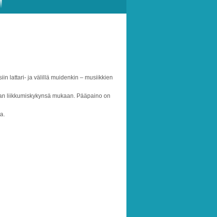
iin lattari- ja välillä muidenkin – musiikkien
oman liikkumiskykynsä mukaan. Pääpaino on
a.