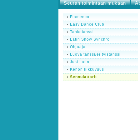
Seuran toimintaan mukaan
A
Flamenco
Easy Dance Club
Tankotanssi
Latin Show Synchro
Ohjaajat
Luova tanssi/erityistanssi
Just Latin
Kehon liikkuvuus
Sennulattarit