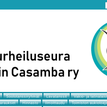
Soolotanssiryhmät
Lavatanssit
Vakio- ja latinalais
varaukset
Hinnasto
Ilmoittaudu
Toimiston aukioloaj