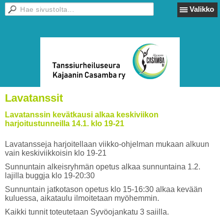
Valikko
Lavatanssit
Lavatanssin kevätkausi alkaa keskiviikon
harjoitustunneilla 14.1. klo 19-21
Lavatansseja harjoitellaan viikko-ohjelman mukaan alkuun
vain keskiviikkoisin klo 19-21
Sunnuntain alkeisryhmän opetus alkaa sunnuntaina 1.2.
lajilla buggja klo 19-20:30
Sunnuntain jatkotason opetus klo 15-16:30 alkaa kevään
kuluessa, aikataulu ilmoitetaan myöhemmin.
Kaikki tunnit toteutetaan Syvöojankatu 3 saiilla.