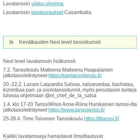
Lavatanssin
viikko-ohjelma
Lavatanssin
tasokuvaukset
Casamballa
Kevätkauden Next level tanssikurssit
Next level lavatanssin lisäkurssit
7.2. Tanssikoulu Matleena Matleena Haapalainen
jatkotaso/edistyneet
https://paritanssikoulu.fi/
20.-22.2. Lazaro Laquardia Salsaa, salsaruedaa, bachataa,
kizombaa pari- ja soolotanssitunnit, myös perustason tunteja
tulossa ohjelmaan @el_chef_de_la_salsa
1.4. klo 17-20 TanssiWisio Anne-Riina Hurskainen tanssi-ilta
jatkotaso/edistyneet
https://www.tanssiwisio.fi/
25-26.4. Timo Toivonen Tanssikoulu
https://tttanssi.fi/
Kaikki lavatansseja harrastavat ilmoittautuvat