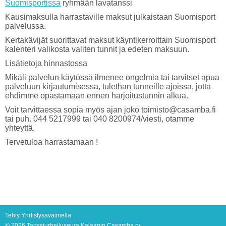
Suomisportissa
ryhmään lavatanssi
Kausimaksulla harrastaville maksut julkaistaan Suomisport
palvelussa.
Kertakävijät suorittavat maksut käyntikerroittain Suomisport
kalenteri valikosta valiten tunnit ja edeten maksuun.
Lisätietoja hinnastossa
Mikäli palvelun käytössä ilmenee ongelmia tai tarvitset apua
palveluun kirjautumisessa, tulethan tunneille ajoissa, jotta
ehdimme opastamaan ennen harjoitustunnin alkua.
Voit tarvittaessa sopia myös ajan joko toimisto@casamba.fi
tai puh. 044 5217999 tai 040 8200974/viesti, otamme
yhteyttä.
Tervetuloa harrastamaan !
Tehty Yhdistysavaimella
©
2026 Tanssiurheiluseura Kajaanin Casamba ry