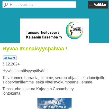
Valikko
Hyvää Itsenäisyyspäivää !
6.12.2024
Hyvää Itsenäisyyspäivää !
Toivotamme harrastajillemme, seuran ohjaajille ja toimijoille,
sidosryhmillemme sekä yhteistyökumppaneillemme.
Tanssiurheiluseura Kajaanin Casamba ry
johtokunta