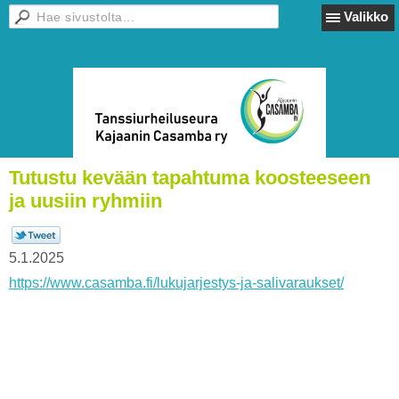
Valikko
Tutustu kevään tapahtuma koosteeseen
ja uusiin ryhmiin
5.1.2025
https://www.casamba.fi/lukujarjestys-ja-salivaraukset/