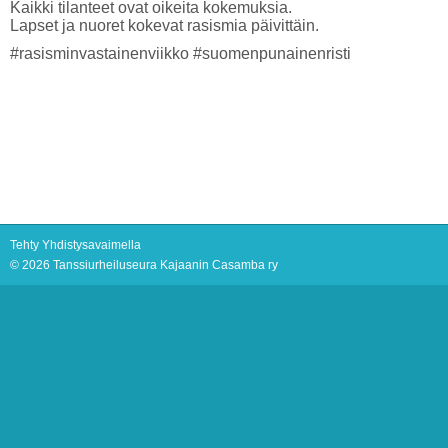
Kaikki tilanteet ovat oikeita kokemuksia.
Lapset ja nuoret kokevat rasismia päivittäin.
#rasisminvastainenviikko #suomenpunainenristi
Tehty Yhdistysavaimella
©
2026 Tanssiurheiluseura Kajaanin Casamba ry