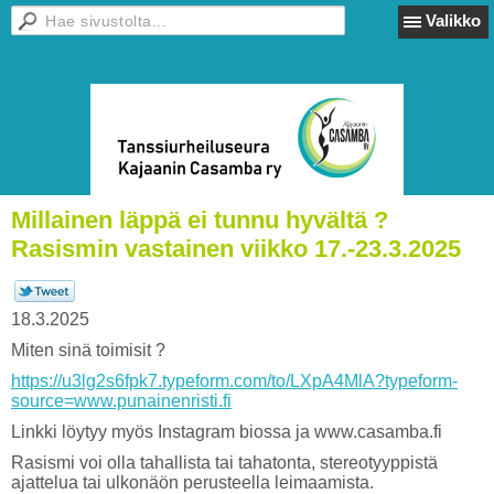
Valikko
Millainen läppä ei tunnu hyvältä ?
Rasismin vastainen viikko 17.-23.3.2025
18.3.2025
Miten sinä toimisit ?
https://u3lg2s6fpk7.typeform.com/to/LXpA4MlA?typeform-
source=www.punainenristi.fi
Linkki löytyy myös Instagram biossa ja www.casamba.fi
Rasismi voi olla tahallista tai tahatonta, stereotyyppistä
ajattelua tai ulkonäön perusteella leimaamista.