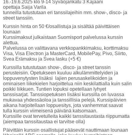
16.-19.6.2025 klo 9-14 Syväojankatu 3 Kajaani
opettaja Saija Varila
tunneilla tutustutaan eri tanssilajeihin mm. show-, disco- ja
street tanssiin.
Kurssin hinta on 50 €/osallistuja ja sisältää päivittäisen
lounaan
Kurssimaksut julkaistaan Suomisport palvelussa kurssin
alettua.
Palvelussa on valittavana verkkopankkimaksu, korttimaksu
Visa, Visa Electron ja MasterCard, MobilePay, Pivo, Siirto,
Svea Erämaksu ja Svea lasku (+5 €)
Kurssilla tutustutaan show-, disco- ja street tanssin
perusteisiin. Opetukseen kuuluu alkulämmittelyiden ja
loppuvenytysten lisäksi lajien perusaskelikoiden ja
ominaisen liikekielen harjoittelua niin keskilattialla kuin salin
poikki liikkuen. Tuntien lopuksi opetellaan lyhyet
tanssisarjat. Tanssiopetuksen lisäksi kurssilla on luvassa
mukavaa yhdessäoloa ja tanssillisia pelejä. Kurssipäivien
aikana harjoitellaan loppuesitys, jota vanhemmat saavat
tulla kurssin viimeisenä päivänä katsomaan.
Kurssille ovat tervetulleita kaikki tanssitaustasta riippumatta
(aiempaa tanssitaustaa ei tarvitse olla)
Päivittäin kurssin osallistujat pääsevät nauttimaan lounaan