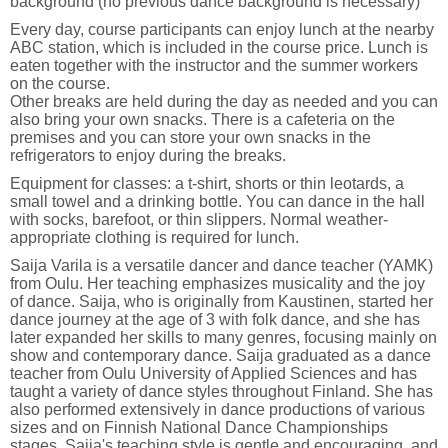
background (no previous dance background is necessary)
Every day, course participants can enjoy lunch at the nearby
ABC station, which is included in the course price. Lunch is
eaten together with the instructor and the summer workers
on the course.
Other breaks are held during the day as needed and you can
also bring your own snacks. There is a cafeteria on the
premises and you can store your own snacks in the
refrigerators to enjoy during the breaks.
Equipment for classes: a t-shirt, shorts or thin leotards, a
small towel and a drinking bottle. You can dance in the hall
with socks, barefoot, or thin slippers. Normal weather-
appropriate clothing is required for lunch.
Saija Varila is a versatile dancer and dance teacher (YAMK)
from Oulu. Her teaching emphasizes musicality and the joy
of dance. Saija, who is originally from Kaustinen, started her
dance journey at the age of 3 with folk dance, and she has
later expanded her skills to many genres, focusing mainly on
show and contemporary dance. Saija graduated as a dance
teacher from Oulu University of Applied Sciences and has
taught a variety of dance styles throughout Finland. She has
also performed extensively in dance productions of various
sizes and on Finnish National Dance Championships
stages. Saija's teaching style is gentle and encouraging, and