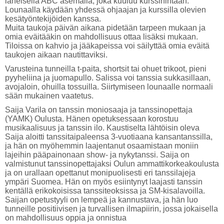
läheisellä ABC asemalla, joka kuuluu kurssihintaan.
Lounaalla käydään yhdessä ohjaajan ja kurssilla olevien
kesätyöntekijöiden kanssa.
Muita taukoja päivän aikana pidetään tarpeen mukaan ja
omia eväitääkin on mahdollisuus ottaa lisäksi mukaan.
Tiloissa on kahvio ja jääkapeissa voi säilyttää omia eväitä
taukojen aikaan nautittaviksi.
Varusteina tunneilla t-paita, shortsit tai ohuet trikoot, pieni
pyyheliina ja juomapullo. Salissa voi tanssia sukkasillaan,
avojaloin, ohuilla tossuilla. Siirtymiseen lounaalle normaali
sään mukainen vaatetus.
Saija Varila on tanssin moniosaaja ja tanssinopettaja
(YAMK) Oulusta. Hänen opetuksessaan korostuu
musikaalisuus ja tanssin ilo. Kaustiselta lähtöisin oleva
Saija aloitti tanssitaipaleensa 3-vuotiaana kansantanssilla,
ja hän on myöhemmin laajentanut osaamistaan moniin
lajeihin pääpainonaan show- ja nykytanssi. Saija on
valmistunut tanssinopettajaksi Oulun ammattikorkeakoulusta
ja on urallaan opettanut monipuolisesti eri tanssilajeja
ympäri Suomea. Hän on myös esiintynyt laajasti tanssin
kentällä erikokoisissa tanssiteoksissa ja SM-kisalavoilla.
Saijan opetustyyli on lempeä ja kannustava, ja hän luo
tunneille positiivisen ja turvallisen ilmapiirin, jossa jokaisella
on mahdollisuus oppia ja onnistua