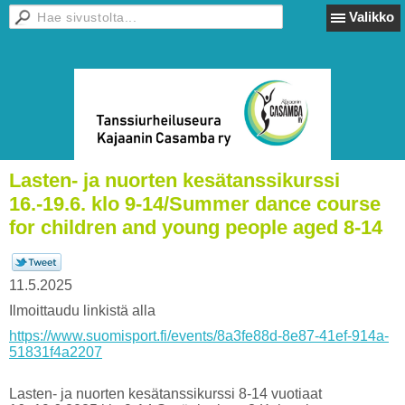
Valikko
Lasten- ja nuorten kesätanssikurssi
16.-19.6. klo 9-14/Summer dance course
for children and young people aged 8-14
11.5.2025
Ilmoittaudu linkistä alla
https://www.suomisport.fi/events/8a3fe88d-8e87-41ef-914a-
51831f4a2207
Lasten- ja nuorten kesätanssikurssi 8-14 vuotiaat