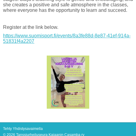
she creates a positive and safe atmosphere in the classes,
where everyone has the opportunity to learn and succeed.
Register at the link below.
https://www.suomisport.fi/events/8a3fe88d-8e87-41ef-914a-
51831f4a2207
Tehty Yhdistysavaimella
©
2026 Tanssiurheiluseura Kajaanin Casamba ry